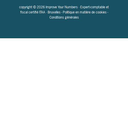
copyright © 2026 Improve Your Numbers · Expert-comptable et
fiscal certifié ITAA · Bruxelles -
Politique en matière de cookies
-
Conditions générales