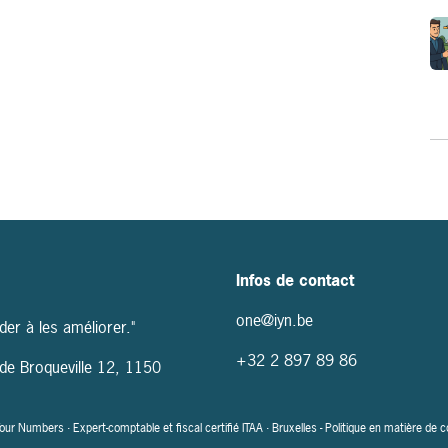
Infos de contact
one@iyn.be
der à les améliorer."
+32
2 897 89 86
e de Broqueville 12, 1150
r Numbers · Expert-comptable et fiscal certifié ITAA · Bruxelles -
Politique en matière de 