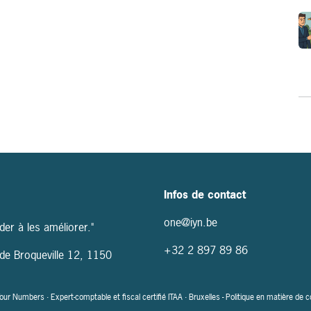
Infos de contact
one@iyn.be
der à les améliorer."
+32
2 897 89 86
e de Broqueville 12, 1150
r Numbers · Expert-comptable et fiscal certifié ITAA · Bruxelles -
Politique en matière de 